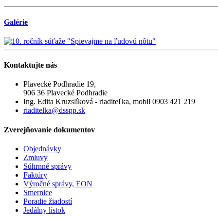
Galérie
Kontaktujte
nás
Plavecké Podhradie 19,
906 36 Plavecké Podhradie
Ing. Edita Kruzslíková - riaditeľka, mobil 0903 421 219
riaditelka@dsspp.sk
Zverejňovanie
dokumentov
Objednávky
Zmluvy
Súhrnné správy
Faktúry
Výročné správy, EON
Smernice
Poradie žiadostí
Jedálny lístok