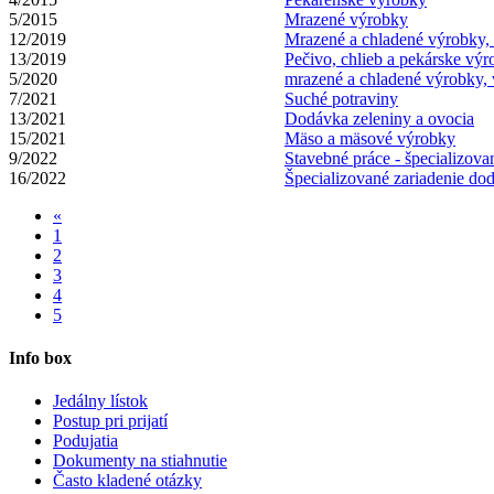
5/2015
Mrazené výrobky
12/2019
Mrazené a chladené výrobky, 
13/2019
Pečivo, chlieb a pekárske vý
5/2020
mrazené a chladené výrobky, 
7/2021
Suché potraviny
13/2021
Dodávka zeleniny a ovocia
15/2021
Mäso a mäsové výrobky
9/2022
Stavebné práce - špecializova
16/2022
Špecializované zariadenie dod
«
1
2
3
4
5
Info box
Jedálny lístok
Postup pri prijatí
Podujatia
Dokumenty na stiahnutie
Často kladené otázky