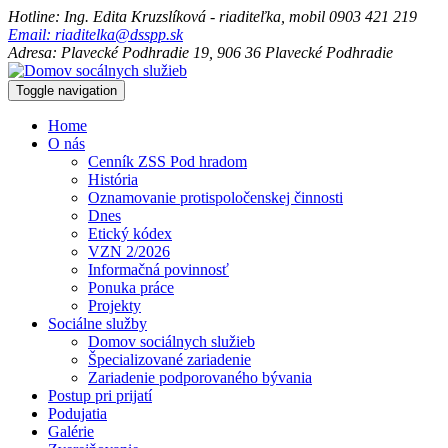
Hotline: Ing. Edita Kruzslíková - riaditeľka, mobil 0903 421 219
Email: riaditelka@dsspp.sk
Adresa: Plavecké Podhradie 19, 906 36 Plavecké Podhradie
Toggle navigation
Home
O nás
Cenník ZSS Pod hradom
História
Oznamovanie protispoločenskej činnosti
Dnes
Etický kódex
VZN 2/2026
Informačná povinnosť
Ponuka práce
Projekty
Sociálne služby
Domov sociálnych služieb
Špecializované zariadenie
Zariadenie podporovaného bývania
Postup pri prijatí
Podujatia
Galérie