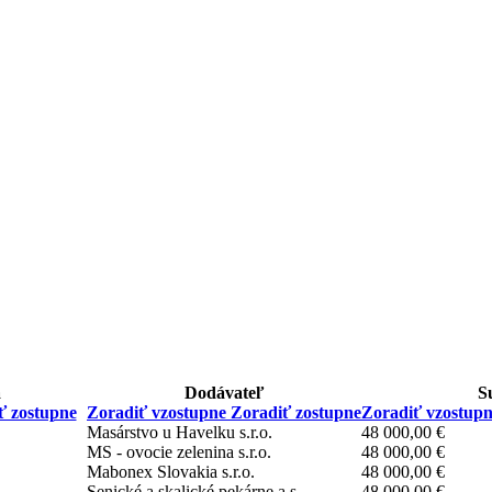
a
Dodávateľ
S
ť zostupne
Zoradiť vzostupne
Zoradiť zostupne
Zoradiť vzostup
Masárstvo u Havelku s.r.o.
48 000,00 €
MS - ovocie zelenina s.r.o.
48 000,00 €
Mabonex Slovakia s.r.o.
48 000,00 €
Senické a skalické pekárne a.s.
48 000,00 €