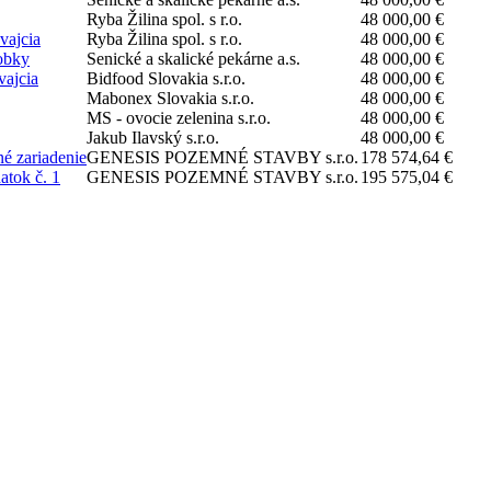
Ryba Žilina spol. s r.o.
48 000,00 €
vajcia
Ryba Žilina spol. s r.o.
48 000,00 €
robky
Senické a skalické pekárne a.s.
48 000,00 €
vajcia
Bidfood Slovakia s.r.o.
48 000,00 €
Mabonex Slovakia s.r.o.
48 000,00 €
MS - ovocie zelenina s.r.o.
48 000,00 €
Jakub Ilavský s.r.o.
48 000,00 €
né zariadenie
GENESIS POZEMNÉ STAVBY s.r.o.
178 574,64 €
atok č. 1
GENESIS POZEMNÉ STAVBY s.r.o.
195 575,04 €