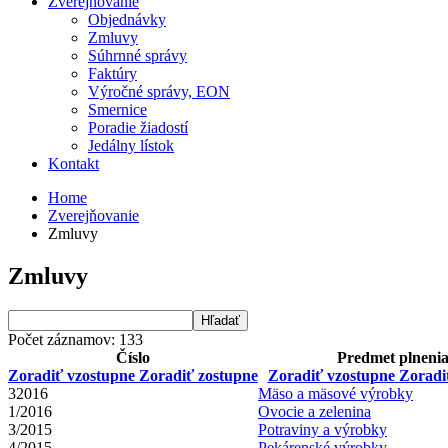
Zverejňovanie
Objednávky
Zmluvy
Súhrnné správy
Faktúry
Výročné správy, EON
Smernice
Poradie žiadostí
Jedálny lístok
Kontakt
Home
Zverejňovanie
Zmluvy
Zmluvy
Počet záznamov: 133
Číslo
Predmet plneni
Zoradiť vzostupne
Zoradiť zostupne
Zoradiť vzostupne
Zoradi
32016
Mäso a mäsové výrobky
1/2016
Ovocie a zelenina
3/2015
Potraviny a výrobky
4/2015
Pekárenské výrobky