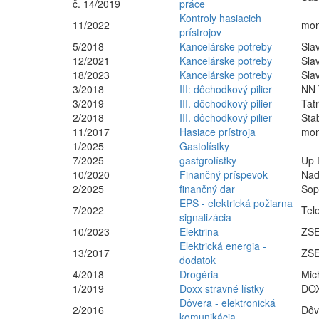
č. 14/2019
práce
Kontroly hasiacich
11/2022
mon
prístrojov
5/2018
Kancelárske potreby
Sla
12/2021
Kancelárske potreby
Sla
18/2023
Kancelárske potreby
Sla
3/2018
III: dôchodkový pilier
NN T
3/2019
III. dôchodkový pilier
Tat
2/2018
III. dôchodkový pilier
Stab
11/2017
Hasiace prístroja
mon
1/2025
Gastolístky
7/2025
gastgrolístky
Up 
10/2020
Finančný príspevok
Nad
2/2025
finančný dar
Sop
EPS - elektrická požiarna
7/2022
Tel
signalizácia
10/2023
Elektrina
ZSE
Elektrická energia -
13/2017
ZSE
dodatok
4/2018
Drogéria
Mic
1/2019
Doxx stravné lístky
DOX
Dôvera - elektronická
2/2016
Dôv
komunikácia