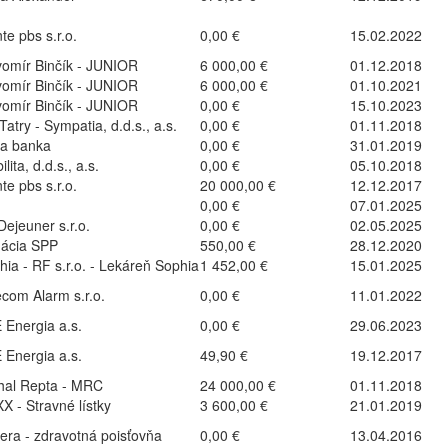
te pbs s.r.o.
0,00 €
15.02.2022
vomír Binčík - JUNIOR
6 000,00 €
01.12.2018
vomír Binčík - JUNIOR
6 000,00 €
01.10.2021
vomír Binčík - JUNIOR
0,00 €
15.10.2023
atry - Sympatia, d.d.s., a.s.
0,00 €
01.11.2018
ra banka
0,00 €
31.01.2019
ilita, d.d.s., a.s.
0,00 €
05.10.2018
te pbs s.r.o.
20 000,00 €
12.12.2017
0,00 €
07.01.2025
Dejeuner s.r.o.
0,00 €
02.05.2025
ácia SPP
550,00 €
28.12.2020
hia - RF s.r.o. - Lekáreň Sophia
1 452,00 €
15.01.2025
ecom Alarm s.r.o.
0,00 €
11.01.2022
 Energia a.s.
0,00 €
29.06.2023
 Energia a.s.
49,90 €
19.12.2017
hal Repta - MRC
24 000,00 €
01.11.2018
X - Stravné lístky
3 600,00 €
21.01.2019
era - zdravotná poisťovňa
0,00 €
13.04.2016