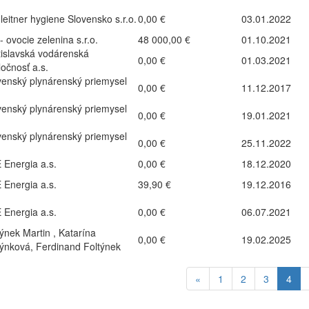
leitner hygiene Slovensko s.r.o.
0,00 €
03.01.2022
 ovocie zelenina s.r.o.
48 000,00 €
01.10.2021
tislavská vodárenská
0,00 €
01.03.2021
ločnosť a.s.
venský plynárenský priemysel
0,00 €
11.12.2017
venský plynárenský priemysel
0,00 €
19.01.2021
venský plynárenský priemysel
0,00 €
25.11.2022
 Energia a.s.
0,00 €
18.12.2020
 Energia a.s.
39,90 €
19.12.2016
 Energia a.s.
0,00 €
06.07.2021
týnek Martin , Katarína
0,00 €
19.02.2025
týnková, Ferdinand Foltýnek
«
1
2
3
4