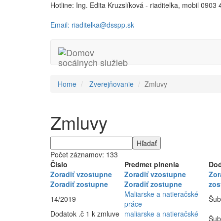
Hotline: Ing. Edita Kruzslíková - riaditeľka, mobil 0903
Email: riaditelka@dsspp.sk
Home
Zverejňovanie
Zmluvy
Zmluvy
Počet záznamov: 133
Číslo
Predmet plnenia
Dod
Zoradiť vzostupne
Zoradiť vzostupne
Zor
Zoradiť zostupne
Zoradiť zostupne
zos
Maliarske a natieračské
14/2019
Šub
práce
Dodatok .č 1 k zmluve
maliarske a natieračské
Šub