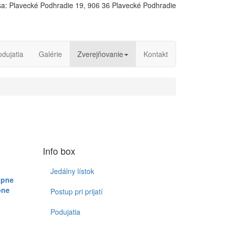
a: Plavecké Podhradie 19, 906 36 Plavecké Podhradie
odujatia
Galérie
Zverejňovanie
Kontakt
Info box
Jedálny lístok
upne
pne
Postup pri prijatí
Podujatia