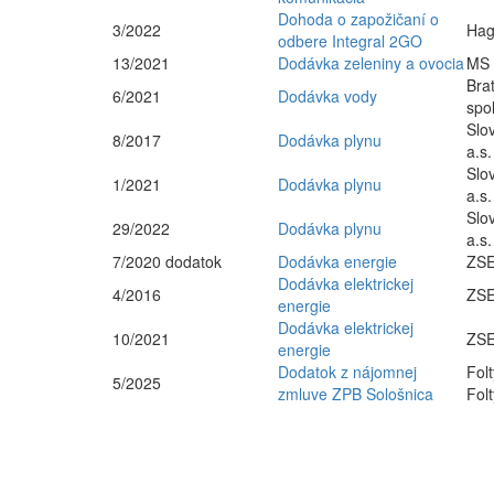
Dohoda o zapožičaní o
3/2022
Hag
odbere Integral 2GO
13/2021
Dodávka zeleniny a ovocia
MS -
Bra
6/2021
Dodávka vody
spo
Slo
8/2017
Dodávka plynu
a.s.
Slo
1/2021
Dodávka plynu
a.s.
Slo
29/2022
Dodávka plynu
a.s.
7/2020 dodatok
Dodávka energie
ZSE
Dodávka elektrickej
4/2016
ZSE
energie
Dodávka elektrickej
10/2021
ZSE
energie
Dodatok z nájomnej
Fol
5/2025
zmluve ZPB Sološnica
Fol