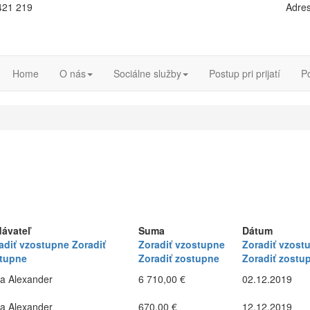
 421 219
Adres
Home
O nás
Sociálne služby
Postup pri prijatí
P
ávateľ
Suma
Dátum
adiť vzostupne
Zoradiť
Zoradiť vzostupne
Zoradiť vzost
tupne
Zoradiť zostupne
Zoradiť zostu
a Alexander
6 710,00 €
02.12.2019
a Alexander
670,00 €
12.12.2019