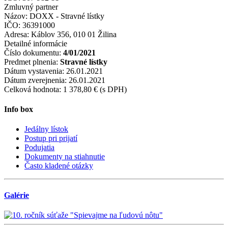
Zmluvný partner
Názov:
DOXX - Stravné lístky
IČO:
36391000
Adresa:
Káblov 356, 010 01 Žilina
Detailné informácie
Číslo dokumentu:
4/01/2021
Predmet plnenia:
Stravné lístky
Dátum vystavenia:
26.01.2021
Dátum zverejnenia:
26.01.2021
Celková hodnota:
1 378,80 € (s DPH)
Info box
Jedálny lístok
Postup pri prijatí
Podujatia
Dokumenty na stiahnutie
Často kladené otázky
Galérie