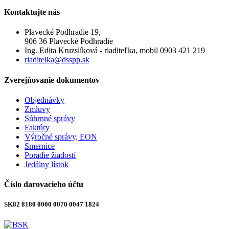
Kontaktujte
nás
Plavecké Podhradie 19,
906 36 Plavecké Podhradie
Ing. Edita Kruzslíková - riaditeľka, mobil 0903 421 219
riaditelka@dsspp.sk
Zverejňovanie
dokumentov
Objednávky
Zmluvy
Súhrnné správy
Faktúry
Výročné správy, EON
Smernice
Poradie žiadostí
Jedálny lístok
Číslo
darovacieho účtu
SK82 8180 0000 0070 0047 1824