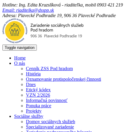
Hotline: Ing. Edita Kruzslíková - riaditeľka, mobil 0903 421 219
Email: riaditelka@dsspp.sk
Adresa: Plavecké Podhradie 19, 906 36 Plavecké Podhradie
Toggle navigation
Home
O nás
Cenník ZSS Pod hradom
História
Oznamovanie protispoločenskej činnosti
Dnes
Etický kódex
VZN 2/2026
Informačná povinnosť
Ponuka práce
Projekty
Sociálne služby
Domov sociálnych služieb
Špecializované zariadenie