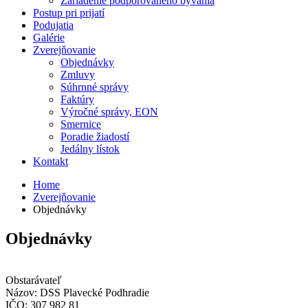
Zariadenie podporovaného bývania
Postup pri prijatí
Podujatia
Galérie
Zverejňovanie
Objednávky
Zmluvy
Súhrnné správy
Faktúry
Výročné správy, EON
Smernice
Poradie žiadostí
Jedálny lístok
Kontakt
Home
Zverejňovanie
Objednávky
Objednávky
Obstarávateľ
Názov:
DSS Plavecké Podhradie
IČO:
307 982 81