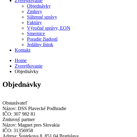
Zverejňovanie
Objednávky
Zmluvy
Súhrnné správy
Faktúry
Výročné správy, EON
Smernice
Poradie žiadostí
Jedálny lístok
Kontakt
Home
Zverejňovanie
Objednávky
Objednávky
Obstarávateľ
Názov:
DSS Plavecké Podhradie
IČO:
307 982 81
Zmluvný partner
Názov:
Magnet pres Slovakia
IČO:
31356958
Adresa:
Šustekova 8, 851 04 Bratislava