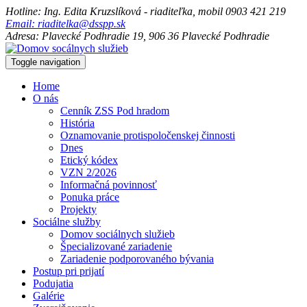
Hotline: Ing. Edita Kruzslíková - riaditeľka, mobil 0903 421 219
Email: riaditelka@dsspp.sk
Adresa: Plavecké Podhradie 19, 906 36 Plavecké Podhradie
Toggle navigation
Home
O nás
Cenník ZSS Pod hradom
História
Oznamovanie protispoločenskej činnosti
Dnes
Etický kódex
VZN 2/2026
Informačná povinnosť
Ponuka práce
Projekty
Sociálne služby
Domov sociálnych služieb
Špecializované zariadenie
Zariadenie podporovaného bývania
Postup pri prijatí
Podujatia
Galérie