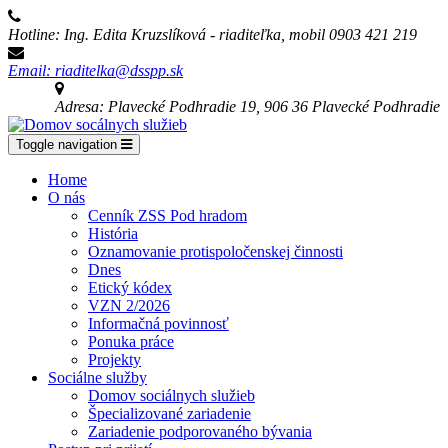
Hotline: Ing. Edita Kruzslíková - riaditeľka, mobil 0903 421 219
Email: riaditelka@dsspp.sk
Adresa: Plavecké Podhradie 19, 906 36 Plavecké Podhradie
Toggle navigation
Home
O nás
Cenník ZSS Pod hradom
História
Oznamovanie protispoločenskej činnosti
Dnes
Etický kódex
VZN 2/2026
Informačná povinnosť
Ponuka práce
Projekty
Sociálne služby
Domov sociálnych služieb
Špecializované zariadenie
Zariadenie podporovaného bývania