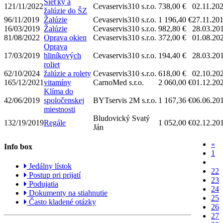
Sieťky a
121/11/2022
Cevaservis310 s.r.o.
738,00 €
02.11.20
žalúzie do ŠZ
96/11/2019
Žalúzie
Cevaservis310 s.r.o.
1 196,40 €
27.11.20
16/03/2019
Žalúzie
Cevaservis310 s.r.o.
982,80 €
28.03.20
81/08/2022
Oprava okien
Cevaservis310 s.r.o.
372,00 €
01.08.20
Oprava
17/03/2019
hliníkových
Cevaservis310 s.r.o.
194,40 €
28.03.20
roliet
62/10/2024
žalúzie a rolety
Cevaservis310 s.r.o.
618,00 €
02.10.20
165/12/2021
vitamíny
CarnoMed s.r.o.
2 060,00 €
01.12.20
Klíma do
42/06/2019
spoločenskej
BYTservis 2M s.r.o.
1 167,36 €
06.06.20
miestnosti
Bludovický Svatý
132/19/2019
Regále
1 052,00 €
02.12.20
Ján
«
Info box
1
Jedálny lístok
22
Postup pri prijatí
23
Podujatia
24
Dokumenty na stiahnutie
25
Často kladené otázky
26
27