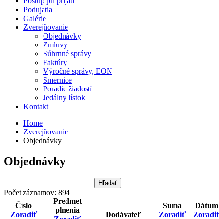
Postup pri prijatí
Podujatia
Galérie
Zverejňovanie
Objednávky
Zmluvy
Súhrnné správy
Faktúry
Výročné správy, EON
Smernice
Poradie žiadostí
Jedálny lístok
Kontakt
Home
Zverejňovanie
Objednávky
Objednávky
Počet záznamov: 894
Predmet
Číslo
Suma
Dátum
plnenia
Zoradiť
Dodávateľ
Zoradiť
Zoradi
Zoradiť