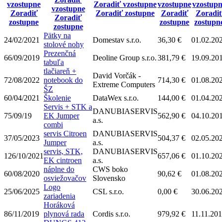
vzostupne
Zoradiť vzostupne
vzostupne
vzostup
vzostupne
Zoradiť
Zoradiť zostupne
Zoradiť
Zoradi
Zoradiť
zostupne
zostupne
zostupn
zostupne
Pätky na
24/02/2021
Domestav s.r.o.
36,30 €
01.02.20
stolové nohy
Prezenčná
66/09/2019
Deoline Group s.r.o.
381,79 €
19.09.20
tabuľa
tlačiareň +
David Vorčák -
72/08/2022
notebook do
714,30 €
01.08.20
Extreme Computers
ŠZ
60/04/2021
Školenie
DataWex s.r.o.
144,00 €
01.04.20
Servis + STK a
DANUBIASERVIS
75/09/19
EK Jumper
562,90 €
04.10.20
a.s.
combi
servis Citroen
DANUBIASERVIS
37/05/2023
504,37 €
02.05.20
Jumper
a.s.
servis, STK,
DANUBIASERVIS
126/10/2021
657,06 €
01.10.20
EK cintroen
a.s.
náplne do
CWS boko
60/08/2020
90,62 €
01.08.20
osviežovačov
Slovensko
Logo
25/06/2025
CSL s.r.o.
0,00 €
30.06.20
zariadenia
Horáková
86/11/2019
plynová rada
Cordis s.r.o.
979,92 €
11.11.20