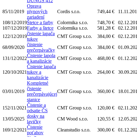
DUNGS 412
Oprava
85/11/2019
plynových
Cordis s.r.o.
749,44 €
11.11.20
zariadení
108/12/2019
Štetce a farby
Colormika s.r.o.
748,70 €
02.12.20
107/12/2019
Farby a štetce
Colormika s.r.o.
581,28 €
02.12.20
čistenie lapača
122/12/2019
CMT Group s.r.o.
384,00 €
02.12.20
tukov
čiistenie
68/09/2020
CMT Group s.r.o.
384,00 €
01.09.20
prečerpávačky
Čistenie lapola
131/12/2022
CMT Group s.r.o.
468,00 €
01.12.20
a kanalizácie
Čistenie lapača
120/10/2021
tukov a
CMT Group s.r.o.
264,00 €
30.09.20
kanalizácie
Kompletné
čistenie
03/01/2019
CMT Group s.r.o.
360,00 €
18.01.20
prečerpávajúcej
stanice
Čistenie a
152/11/2021
CMT Group s.r.o.
120,00 €
02.11.20
odsatie ČS
dosky na
13/05/2025
CM Wood s.r.o.
120,55 €
12.05.20
lavičky
Čistenie
169/12/2021
Cleanstudio s.r.o.
300,00 €
01.12.20
poťahov