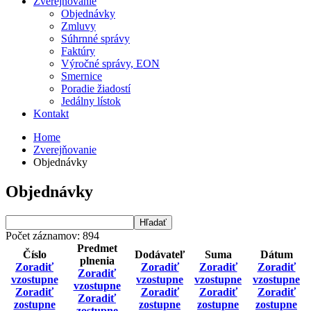
Zverejňovanie
Objednávky
Zmluvy
Súhrnné správy
Faktúry
Výročné správy, EON
Smernice
Poradie žiadostí
Jedálny lístok
Kontakt
Home
Zverejňovanie
Objednávky
Objednávky
Počet záznamov: 894
Predmet
Číslo
Dodávateľ
Suma
Dátum
plnenia
Zoradiť
Zoradiť
Zoradiť
Zoradiť
Zoradiť
vzostupne
vzostupne
vzostupne
vzostupne
vzostupne
Zoradiť
Zoradiť
Zoradiť
Zoradiť
Zoradiť
zostupne
zostupne
zostupne
zostupne
zostupne