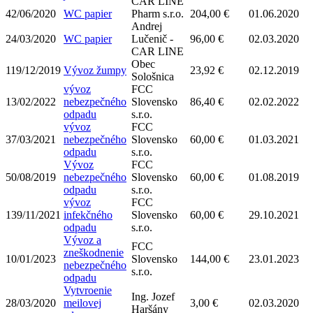
CAR LINE
42/06/2020
WC papier
Pharm s.r.o.
204,00 €
01.06.2020
Andrej
24/03/2020
WC papier
Lučenič -
96,00 €
02.03.2020
CAR LINE
Obec
119/12/2019
Vývoz žumpy
23,92 €
02.12.2019
Sološnica
vývoz
FCC
13/02/2022
nebezpečného
Slovensko
86,40 €
02.02.2022
odpadu
s.r.o.
vývoz
FCC
37/03/2021
nebezpečného
Slovensko
60,00 €
01.03.2021
odpadu
s.r.o.
Vývoz
FCC
50/08/2019
nebezpečného
Slovensko
60,00 €
01.08.2019
odpadu
s.r.o.
vývoz
FCC
139/11/2021
infekčného
Slovensko
60,00 €
29.10.2021
odpadu
s.r.o.
Vývoz a
FCC
zneškodnenie
10/01/2023
Slovensko
144,00 €
23.01.2023
nebezpečného
s.r.o.
odpadu
Vytvroenie
Ing. Jozef
28/03/2020
meilovej
3,00 €
02.03.2020
Haršány