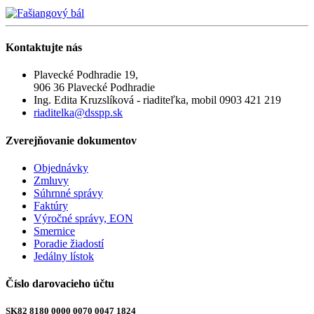
Kontaktujte
nás
Plavecké Podhradie 19,
906 36 Plavecké Podhradie
Ing. Edita Kruzslíková - riaditeľka, mobil 0903 421 219
riaditelka@dsspp.sk
Zverejňovanie
dokumentov
Objednávky
Zmluvy
Súhrnné správy
Faktúry
Výročné správy, EON
Smernice
Poradie žiadostí
Jedálny lístok
Číslo
darovacieho účtu
SK82 8180 0000 0070 0047 1824