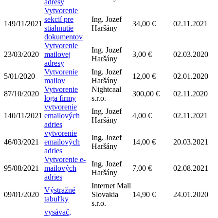
adresy
Vytvorenie
sekcií pre
Ing. Jozef
149/11/2021
34,00 €
02.11.2021
stiahnutie
Haršány
dokumentov
Vytvorenie
Ing. Jozef
23/03/2020
mailovej
3,00 €
02.03.2020
Haršány
adresy
Vytvorenie
Ing. Jozef
5/01/2020
12,00 €
02.01.2020
mailov
Haršány
Vytvorenie
Nightcaal
87/10/2020
300,00 €
02.11.2020
loga firmy
s.r.o.
vytvorenie
Ing. Jozef
140/11/2021
emailových
4,00 €
02.11.2021
Haršány
adries
vytvorenie
Ing. Jozef
46/03/2021
emailových
14,00 €
20.03.2021
Haršány
adries
Vytvorenie e-
Ing. Jozef
95/08/2021
mailových
7,00 €
02.08.2021
Haršány
adries
Internet Mall
Výstražné
09/01/2020
Slovakia
14,90 €
24.01.2020
tabuľky
s.r.o.
vysávač,