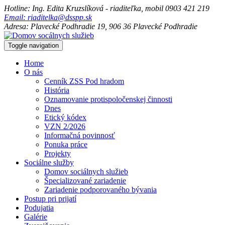
Hotline: Ing. Edita Kruzslíková - riaditeľka, mobil 0903 421 219
Email: riaditelka@dsspp.sk
Adresa: Plavecké Podhradie 19, 906 36 Plavecké Podhradie
Toggle navigation
Home
O nás
Cenník ZSS Pod hradom
História
Oznamovanie protispoločenskej činnosti
Dnes
Etický kódex
VZN 2/2026
Informačná povinnosť
Ponuka práce
Projekty
Sociálne služby
Domov sociálnych služieb
Špecializované zariadenie
Zariadenie podporovaného bývania
Postup pri prijatí
Podujatia
Galérie