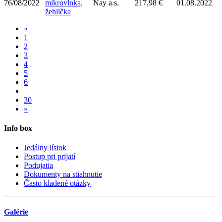
76/08/2022
mikrovlnka,
Nay a.s.
217,98 €
01.08.2022
žehlička
«
1
2
3
4
5
6
30
»
Info box
Jedálny lístok
Postup pri prijatí
Podujatia
Dokumenty na stiahnutie
Často kladené otázky
Galérie