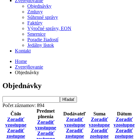
Zverejňovanie
Objednávky
Zmluvy
Súhrnné správy
Faktúry
Výročné správy, EON
Smernice
Poradie žiadostí
Jedálny lístok
Kontakt
Home
Zverejňovanie
Objednávky
Objednávky
Počet záznamov: 894
Predmet
Číslo
Dodávateľ
Suma
Dátum
plnenia
Zoradiť
Zoradiť
Zoradiť
Zoradiť
Zoradiť
vzostupne
vzostupne
vzostupne
vzostupne
vzostupne
Zoradiť
Zoradiť
Zoradiť
Zoradiť
Zoradiť
zostupne
zostupne
zostupne
zostupne
zostupne