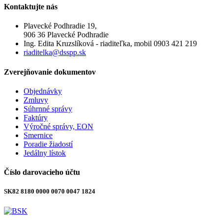
Kontaktujte
nás
Plavecké Podhradie 19,
906 36 Plavecké Podhradie
Ing. Edita Kruzslíková - riaditeľka, mobil 0903 421 219
riaditelka@dsspp.sk
Zverejňovanie
dokumentov
Objednávky
Zmluvy
Súhrnné správy
Faktúry
Výročné správy, EON
Smernice
Poradie žiadostí
Jedálny lístok
Číslo
darovacieho účtu
SK82 8180 0000 0070 0047 1824