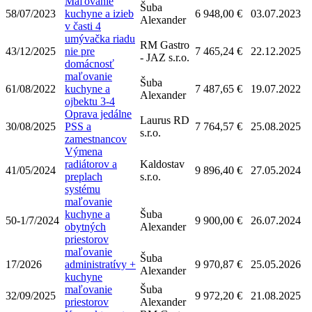
Maľovanie
Šuba
58/07/2023
kuchyne a izieb
6 948,00 €
03.07.2023
Alexander
v časti 4
umývačka riadu
RM Gastro
43/12/2025
nie pre
7 465,24 €
22.12.2025
- JAZ s.r.o.
domácnosť
maľovanie
Šuba
61/08/2022
kuchyne a
7 487,65 €
19.07.2022
Alexander
ojbektu 3-4
Oprava jedálne
Laurus RD
30/08/2025
PSS a
7 764,57 €
25.08.2025
s.r.o.
zamestnancov
Výmena
radiátorov a
Kaldostav
41/05/2024
9 896,40 €
27.05.2024
preplach
s.r.o.
systému
maľovanie
kuchyne a
Šuba
50-1/7/2024
9 900,00 €
26.07.2024
obytných
Alexander
priestorov
maľovanie
Šuba
17/2026
administratívy +
9 970,87 €
25.05.2026
Alexander
kuchyne
maľovanie
Šuba
32/09/2025
9 972,20 €
21.08.2025
priestorov
Alexander