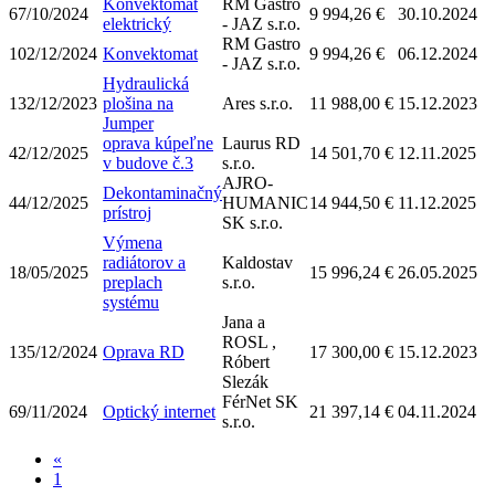
Konvektomat
RM Gastro
67/10/2024
9 994,26 €
30.10.2024
elektrický
- JAZ s.r.o.
RM Gastro
102/12/2024
Konvektomat
9 994,26 €
06.12.2024
- JAZ s.r.o.
Hydraulická
132/12/2023
plošina na
Ares s.r.o.
11 988,00 €
15.12.2023
Jumper
oprava kúpeľne
Laurus RD
42/12/2025
14 501,70 €
12.11.2025
v budove č.3
s.r.o.
AJRO-
Dekontaminačný
44/12/2025
HUMANIC
14 944,50 €
11.12.2025
prístroj
SK s.r.o.
Výmena
radiátorov a
Kaldostav
18/05/2025
15 996,24 €
26.05.2025
preplach
s.r.o.
systému
Jana a
ROSL ,
135/12/2024
Oprava RD
17 300,00 €
15.12.2023
Róbert
Slezák
FérNet SK
69/11/2024
Optický internet
21 397,14 €
04.11.2024
s.r.o.
«
1