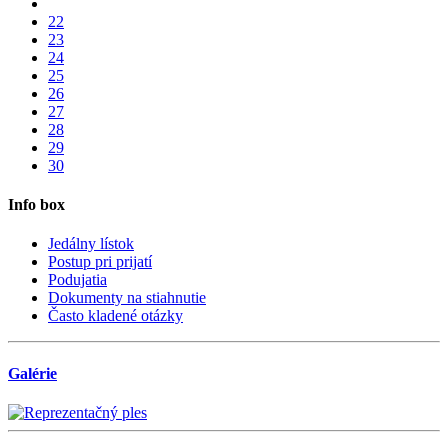
22
23
24
25
26
27
28
29
30
Info box
Jedálny lístok
Postup pri prijatí
Podujatia
Dokumenty na stiahnutie
Často kladené otázky
Galérie