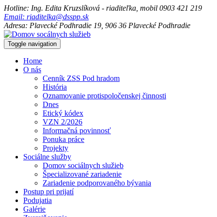
Hotline: Ing. Edita Kruzslíková - riaditeľka, mobil 0903 421 219
Email: riaditelka@dsspp.sk
Adresa: Plavecké Podhradie 19, 906 36 Plavecké Podhradie
Toggle navigation
Home
O nás
Cenník ZSS Pod hradom
História
Oznamovanie protispoločenskej činnosti
Dnes
Etický kódex
VZN 2/2026
Informačná povinnosť
Ponuka práce
Projekty
Sociálne služby
Domov sociálnych služieb
Špecializované zariadenie
Zariadenie podporovaného bývania
Postup pri prijatí
Podujatia
Galérie