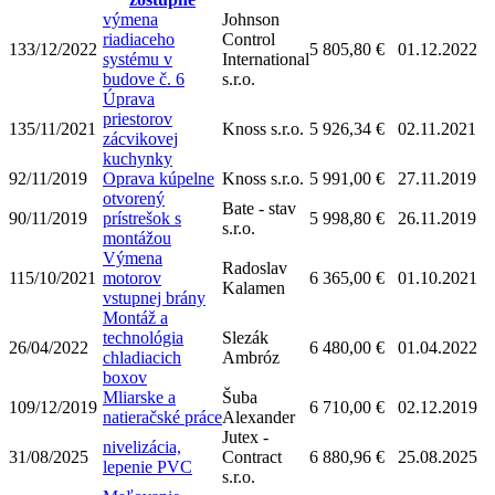
výmena
Johnson
riadiaceho
Control
133/12/2022
5 805,80 €
01.12.2022
systému v
International
budove č. 6
s.r.o.
Úprava
priestorov
135/11/2021
Knoss s.r.o.
5 926,34 €
02.11.2021
zácvikovej
kuchynky
92/11/2019
Oprava kúpelne
Knoss s.r.o.
5 991,00 €
27.11.2019
otvorený
Bate - stav
90/11/2019
prístrešok s
5 998,80 €
26.11.2019
s.r.o.
montážou
Výmena
Radoslav
115/10/2021
motorov
6 365,00 €
01.10.2021
Kalamen
vstupnej brány
Montáž a
technológia
Slezák
26/04/2022
6 480,00 €
01.04.2022
chladiacich
Ambróz
boxov
Mliarske a
Šuba
109/12/2019
6 710,00 €
02.12.2019
natieračské práce
Alexander
Jutex -
nivelizácia,
31/08/2025
Contract
6 880,96 €
25.08.2025
lepenie PVC
s.r.o.