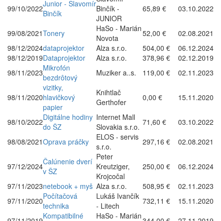
Junior - Slavomír
99/10/2022
Binčík -
65,89 €
03.10.2022
Binčík
JUNIOR
HaSo - Marián
99/08/2021
Tonery
52,00 €
02.08.2021
Novota
98/12/2024
dataprojektor
Alza s.r.o.
504,00 €
06.12.2024
98/12/2019
Dataprojektor
Alza s.r.o.
378,96 €
02.12.2019
Mikrofón
98/11/2023
Muziker a..s.
119,00 €
02.11.2023
bezdrôtový
vizitky,
Knihtlač
98/11/2020
hlavičkový
0,00 €
15.11.2020
Gerthofer
papier
Digitálne hodiny
Internet Mall
98/10/2022
71,60 €
03.10.2022
do ŠZ
Slovakia s.r.o.
ELOS - servis
98/08/2021
Oprava práčky
297,16 €
02.08.2021
s.r.o.
Peter
Čalúnenie dverí
97/12/2024
Kreutziger,
250,00 €
06.12.2024
v ŠZ
Krojcočal
97/11/2023
netebook + myš
Alza s.r.o.
508,95 €
02.11.2023
Počítačová
Lukáš Ivančík
97/11/2020
732,11 €
15.11.2020
technika
- Litech
Kompatibilné
HaSo - Marián
97/11/2019
344,00 €
27.11.2019