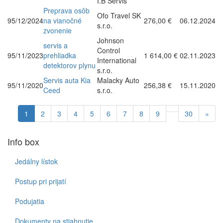
I.B Servis
Preprava osôb
Ofo Travel SK
95/12/2024
na vianočné
276,00 €
06.12.2024
s.r.o.
zvonenie
Johnson
servis a
Control
95/11/2023
prehliadka
1 614,00 €
02.11.2023
International
detektorov plynu
s.r.o.
Servis auta Kia
Malacky Auto
95/11/2020
256,38 €
15.11.2020
Ceed
s.r.o.
1
2
3
4
5
6
7
8
9
30
»
Info box
Jedálny lístok
Postup pri prijatí
Podujatia
Dokumenty na stiahnutie