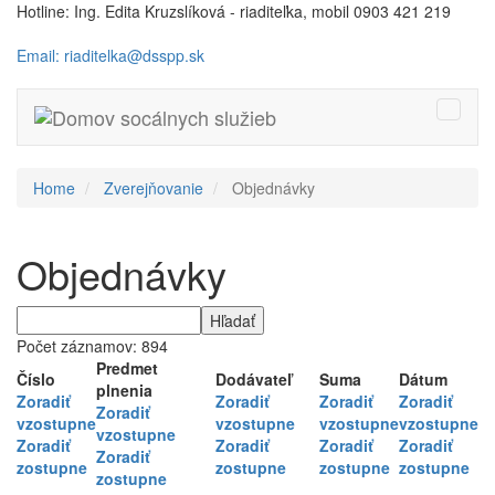
Hotline: Ing. Edita Kruzslíková - riaditeľka, mobil 0903 421 219
Email: riaditelka@dsspp.sk
Toggle
naviga
Home
Zverejňovanie
Objednávky
Objednávky
Počet záznamov: 894
Predmet
Číslo
Dodávateľ
Suma
Dátum
plnenia
Zoradiť
Zoradiť
Zoradiť
Zoradiť
Zoradiť
vzostupne
vzostupne
vzostupne
vzostupne
vzostupne
Zoradiť
Zoradiť
Zoradiť
Zoradiť
Zoradiť
zostupne
zostupne
zostupne
zostupne
zostupne