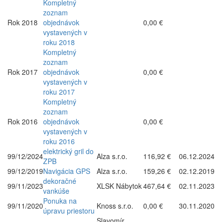
Kompletný
zoznam
Rok 2018
objednávok
0,00 €
vystavených v
roku 2018
Kompletný
zoznam
Rok 2017
objednávok
0,00 €
vystavených v
roku 2017
Kompletný
zoznam
Rok 2016
objednávok
0,00 €
vystavených v
roku 2016
elektrický gril do
99/12/2024
Alza s.r.o.
116,92 €
06.12.2024
ZPB
99/12/2019
Navigácia GPS
Alza s.r.o.
159,26 €
02.12.2019
dekoračné
99/11/2023
XLSK Nábytok
467,64 €
02.11.2023
vankúše
Ponuka na
99/11/2020
Knoss s.r.o.
0,00 €
30.11.2020
úpravu priestoru
Slavomír