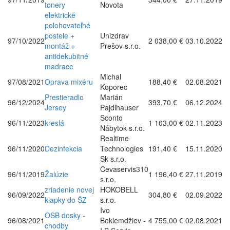
tonery
Novota
elektrické
polohovateľné
postele +
Unizdrav
97/10/2022
2 038,00 €
03.10.2022
montáž +
Prešov s.r.o.
antidekubitné
madrace
Michal
97/08/2021
Oprava mixéru
188,40 €
02.08.2021
Koporec
Prestieradlo
Marián
96/12/2024
393,70 €
06.12.2024
Jersey
Pajdlhauser
Sconto
96/11/2023
kreslá
1 103,00 €
02.11.2023
Nábytok s.r.o.
Realtime
96/11/2020
Dezinfekcia
Technologies
191,40 €
15.11.2020
Sk s.r.o.
Cevaservis310
96/11/2019
Žalúzie
1 196,40 €
27.11.2019
s.r.o.
zriadenie novej
HOKOBELL
96/09/2022
304,80 €
02.09.2022
klapky do ŠZ
s.r.o.
Ivo
OSB dosky -
96/08/2021
Beklemdžiev -
4 755,00 €
02.08.2021
chodby