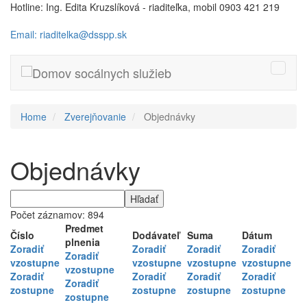
Hotline: Ing. Edita Kruzslíková - riaditeľka, mobil 0903 421 219
Email: riaditelka@dsspp.sk
Toggle
naviga
Home
Zverejňovanie
Objednávky
Objednávky
Počet záznamov: 894
Predmet
Číslo
Dodávateľ
Suma
Dátum
plnenia
Zoradiť
Zoradiť
Zoradiť
Zoradiť
Zoradiť
vzostupne
vzostupne
vzostupne
vzostupne
vzostupne
Zoradiť
Zoradiť
Zoradiť
Zoradiť
Zoradiť
zostupne
zostupne
zostupne
zostupne
zostupne