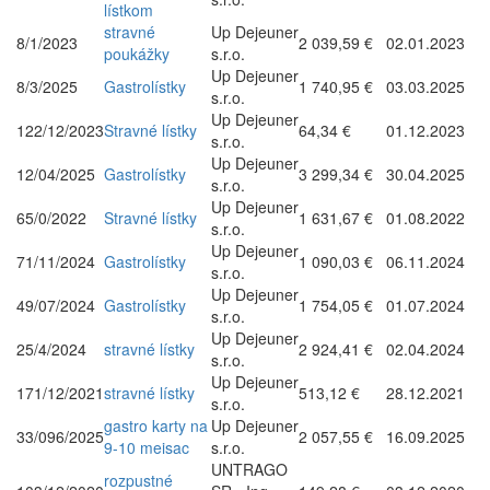
lístkom
stravné
Up Dejeuner
8/1/2023
2 039,59 €
02.01.2023
poukážky
s.r.o.
Up Dejeuner
8/3/2025
Gastrolístky
1 740,95 €
03.03.2025
s.r.o.
Up Dejeuner
122/12/2023
Stravné lístky
64,34 €
01.12.2023
s.r.o.
Up Dejeuner
12/04/2025
Gastrolístky
3 299,34 €
30.04.2025
s.r.o.
Up Dejeuner
65/0/2022
Stravné lístky
1 631,67 €
01.08.2022
s.r.o.
Up Dejeuner
71/11/2024
Gastrolístky
1 090,03 €
06.11.2024
s.r.o.
Up Dejeuner
49/07/2024
Gastrolístky
1 754,05 €
01.07.2024
s.r.o.
Up Dejeuner
25/4/2024
stravné lístky
2 924,41 €
02.04.2024
s.r.o.
Up Dejeuner
171/12/2021
stravné lístky
513,12 €
28.12.2021
s.r.o.
gastro karty na
Up Dejeuner
33/096/2025
2 057,55 €
16.09.2025
9-10 meisac
s.r.o.
UNTRAGO
rozpustné