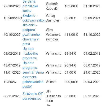
Servisná
Vladimír
77/10/2020
prehliadka
169,60 €
01.10.2020
Kubovič
kotlov
Školenie -
Verlag
107/09/2021
82,80 €
02.09.2021
očkovací zákon
Dashofer
školenie -
podpora
Věra
40/10/2025
pozitívneho
Petlanová
411,00 €
31.10.2025
chovania v
zychová
praxi
Up date
09/02/2019
mzdového
Vema s.r.o.
33,54 €
04.02.2019
programu
Up date
43/07/2019
Vema s.r.o.
26,94 €
08.07.2019
programu
11/01/2020
seminár Vema
Vema s.r.o.
54,00 €
24.01.2020
elektrická
12/2026
polohovateľná
Velcom
999,00 €
29.04.2026
posteľ
UP-
Založenie OZ -
88/11/2020
Bussiness
85,00 €
02.11.2020
poradenstvo
.s.r.o
Up