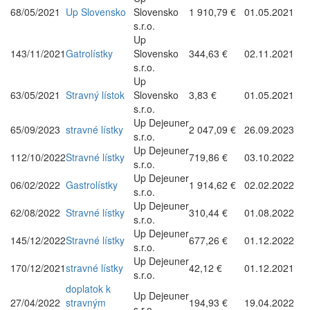
68/05/2021
Up Slovensko
Slovensko
1 910,79 €
01.05.2021
s.r.o.
Up
143/11/2021
Gatrolístky
Slovensko
344,63 €
02.11.2021
s.r.o.
Up
63/05/2021
Stravný lístok
Slovensko
3,83 €
01.05.2021
s.r.o.
Up Dejeuner
65/09/2023
stravné lístky
2 047,09 €
26.09.2023
s.r.o.
Up Dejeuner
112/10/2022
Stravné lístky
719,86 €
03.10.2022
s.r.o.
Up Dejeuner
06/02/2022
Gastrolístky
1 914,62 €
02.02.2022
s.r.o.
Up Dejeuner
62/08/2022
Stravné lístky
310,44 €
01.08.2022
s.r.o.
Up Dejeuner
145/12/2022
Stravné lístky
677,26 €
01.12.2022
s.r.o.
Up Dejeuner
170/12/2021
stravné lístky
42,12 €
01.12.2021
s.r.o.
doplatok k
Up Dejeuner
27/04/2022
stravným
194,93 €
19.04.2022
s.r.o.