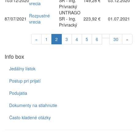
103/12/2020
SR - Ing.
149,28 €
03.12.2020
vrecia
Prívracký
UNTRAGO
Rozpustné
87/07/2021
SR - Ing.
223,92 €
01.07.2021
vrecia
Prívracký
«
1
2
3
4
5
6
30
»
Info box
Jedálny lístok
Postup pri prijatí
Podujatia
Dokumenty na stiahnutie
Často kladené otázky