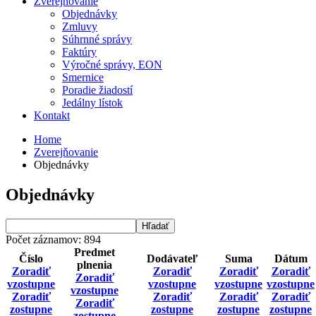
Zverejňovanie
Objednávky
Zmluvy
Súhrnné správy
Faktúry
Výročné správy, EON
Smernice
Poradie žiadostí
Jedálny lístok
Kontakt
Home
Zverejňovanie
Objednávky
Objednávky
Počet záznamov: 894
Predmet
Číslo
Dodávateľ
Suma
Dátum
plnenia
Zoradiť
Zoradiť
Zoradiť
Zoradiť
Zoradiť
vzostupne
vzostupne
vzostupne
vzostupne
vzostupne
Zoradiť
Zoradiť
Zoradiť
Zoradiť
Zoradiť
zostupne
zostupne
zostupne
zostupne
zostupne