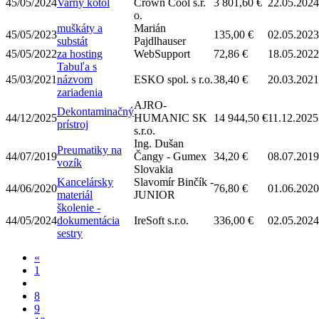
45/05/2024
Varný kotol
Crown Cool s.r.
3 801,60 €
22.05.2024
o.
muškáty a
Marián
45/05/2023
135,00 €
02.05.2023
substát
Pajdlhauser
45/05/2022
za hosting
WebSupport
72,86 €
18.05.2022
Tabuľa s
45/03/2021
názvom
ESKO spol. s r.o.
38,40 €
20.03.2021
zariadenia
AJRO-
Dekontaminačný
44/12/2025
HUMANIC SK
14 944,50 €
11.12.2025
prístroj
s.r.o.
Ing. Dušan
Preumatiky na
44/07/2019
Čangy - Gumex
34,20 €
08.07.2019
vozík
Slovakia
Kancelársky
Slavomír Binčík -
44/06/2020
76,80 €
01.06.2020
materiál
JUNIOR
školenie -
44/05/2024
dokumentácia
IreSoft s.r.o.
336,00 €
02.05.2024
sestry
«
1
8
9