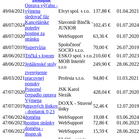
Oprava výťahu -
49/04/2021
výmena
Elvyt spol. s r.o.
137,88 €
01.04.2021
sledovač fáz
Kancelárske
Slavomír Binčík -
48/07/2024
102,45 €
01.07.2024
potreby
JUNIOR
hosting za
48/07/2020
WebSupport
63,36 €
01.07.2020
stránku
Spoločnosť
48/07/2019
Supervízia
70,00 €
26.07.2019
SOCIO s.r.o.
48/06/2023
Tričká s logom
ESKO spol. s r.o.
210,60 €
01.07.2023
MOB Interiér
48/06/2022
Jedálenské stoly
249,90 €
28.06.2022
s.r.o
zverejnenie
48/03/2021
pracovnej
Profesia s.r.o.
94,80 €
11.03.2021
ponuky
Ponorné
JSK Karol
47/07/2020
428,04 €
01.07.2020
čerpadlo oprava
Slezák
Výmena
DOXX - Stravné
47/07/2019
stravných lístkov
52,46 €
12.07.2019
lístky
- doplatok 0,23
47/06/2024
doména
WebSupport
19,08 €
03.06.2024
47/06/2023
hosting stránky
WebSupport
72,86 €
01.06.2023
doména -
47/06/2022
WebSupport
15,59 €
28.06.2022
dsspp.sk