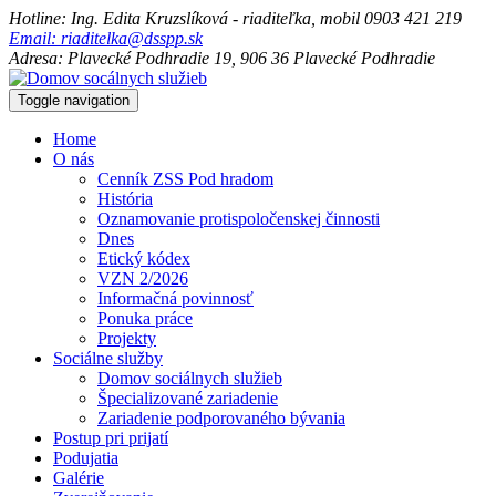
Hotline: Ing. Edita Kruzslíková - riaditeľka, mobil 0903 421 219
Email: riaditelka@dsspp.sk
Adresa: Plavecké Podhradie 19, 906 36 Plavecké Podhradie
Toggle navigation
Home
O nás
Cenník ZSS Pod hradom
História
Oznamovanie protispoločenskej činnosti
Dnes
Etický kódex
VZN 2/2026
Informačná povinnosť
Ponuka práce
Projekty
Sociálne služby
Domov sociálnych služieb
Špecializované zariadenie
Zariadenie podporovaného bývania
Postup pri prijatí
Podujatia
Galérie