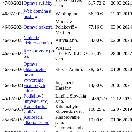
ELOS - servis
47/03/2021
Oprava sušičky
617,72 €
20.03.2021
s.r.o.
Web doména a
46/07/2019
WebSupport
66,70 €
12.07.2019
hosting
Miroslav
46/06/2024
Oprava traktora
Polakovič -
77,16 €
03.06.2024
Martina
školenie
46/06/2023
Aluvia s.r.o.
84,00 €
02.06.2023
elektrotechnika
WATER
Rozbor vody pre
46/06/2022
TECHNOLOGY
252,05 €
28.06.2022
ŠZ
s.r.o.
Oprava
46/06/2020
chladiaceho
Slezák Ambróz
88,56 €
01.06.2020
boxu
vytvorenie
Ing. Jozef
46/03/2021
emailových
14,00 €
20.03.2021
Haršány
adries
Podlahový
Lindha Slovakia
45/12/2025
2 489,52 €
11.12.2025
umývací stroj
s.r.o.
Kancelárska
Kika nábytok
45/07/2019
108,25 €
12.07.2019
stolička
Slovensko s.r.o.
Kalibrácia
Kalibrovanie
45/06/2020
19,00 €
01.06.2020
alkoholtesteru
s.r.o.
Thermotechnika