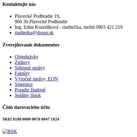
Kontaktujte
nás
Plavecké Podhradie 19,
906 36 Plavecké Podhradie
Ing. Edita Kruzslíková - riaditeľka, mobil 0903 421 219
riaditelka@dsspp.sk
Zverejňovanie
dokumentov
Objednávky
Zmluvy
Súhrnné správy
Faktúry
Výročné správy, EON
Smernice
Poradie žiadostí
Jedálny lístok
Číslo
darovacieho účtu
SK82 8180 0000 0070 0047 1824