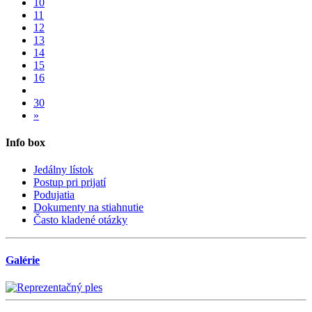
10
11
12
13
14
15
16
30
»
Info box
Jedálny lístok
Postup pri prijatí
Podujatia
Dokumenty na stiahnutie
Často kladené otázky
Galérie