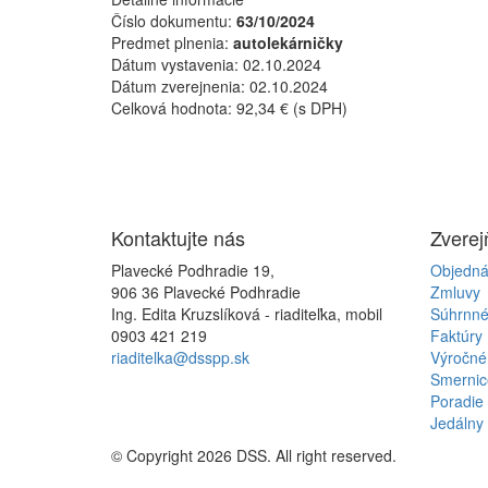
Číslo dokumentu:
63/10/2024
Predmet plnenia:
autolekárničky
Dátum vystavenia:
02.10.2024
Dátum zverejnenia:
02.10.2024
Celková hodnota:
92,34 € (s DPH)
Kontaktujte
nás
Zvere
Plavecké Podhradie 19,
Objedná
906 36 Plavecké Podhradie
Zmluvy
Ing. Edita Kruzslíková - riaditeľka, mobil
Súhrnné
0903 421 219
Faktúry
riaditelka@dsspp.sk
Výročné
Smernic
Poradie 
Jedálny 
© Copyright 2026 DSS. All right reserved.