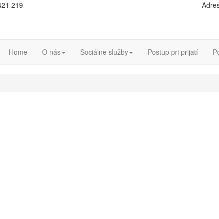
 421 219
Adres
Home
O nás
Sociálne služby
Postup pri prijatí
P