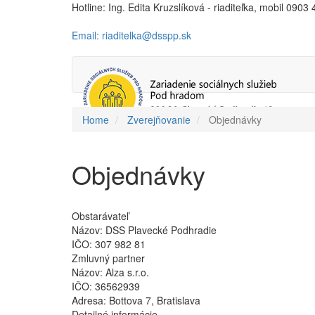
Hotline: Ing. Edita Kruzslíková - riaditeľka, mobil 0903
Email: riaditelka@dsspp.sk
Home
Zverejňovanie
Objednávky
Objednávky
Obstarávateľ
Názov:
DSS Plavecké Podhradie
IČO:
307 982 81
Zmluvný partner
Názov:
Alza s.r.o.
IČO:
36562939
Adresa:
Bottova 7, Bratislava
Detailné informácie