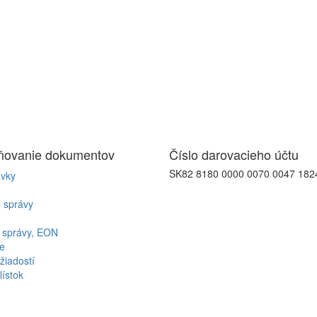
jňovanie
dokumentov
Číslo
darovacieho účtu
SK82 8180 0000 0070 0047 182
vky
 správy
 správy, EON
e
žiadostí
lístok