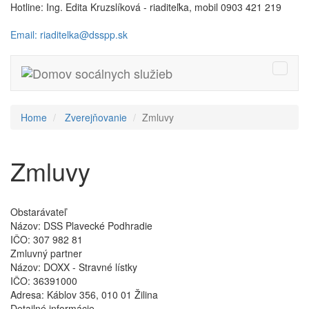
Hotline: Ing. Edita Kruzslíková - riaditeľka, mobil 0903 421 219
Email: riaditelka@dsspp.sk
Toggle
naviga
Home
Zverejňovanie
Zmluvy
Zmluvy
Obstarávateľ
Názov:
DSS Plavecké Podhradie
IČO:
307 982 81
Zmluvný partner
Názov:
DOXX - Stravné lístky
IČO:
36391000
Adresa:
Káblov 356, 010 01 Žilina
Detailné informácie