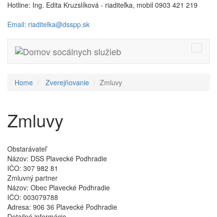
Hotline: Ing. Edita Kruzslíková - riaditeľka, mobil 0903 421 219
Email: riaditelka@dsspp.sk
Toggle
naviga
Home
Zverejňovanie
Zmluvy
Zmluvy
Obstarávateľ
Názov:
DSS Plavecké Podhradie
IČO:
307 982 81
Zmluvný partner
Názov:
Obec Plavecké Podhradie
IČO:
003079788
Adresa:
906 36 Plavecké Podhradie
Detailné informácie