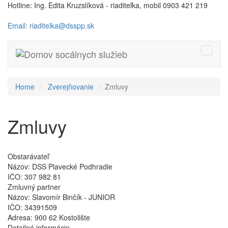
Hotline: Ing. Edita Kruzslíková - riaditeľka, mobil 0903 421 219
Email: riaditelka@dsspp.sk
Toggle
naviga
Home
Zverejňovanie
Zmluvy
Zmluvy
Obstarávateľ
Názov:
DSS Plavecké Podhradie
IČO:
307 982 81
Zmluvný partner
Názov:
Slavomír Binčík - JUNIOR
IČO:
34391509
Adresa:
900 62 Kostolište
Detailné informácie