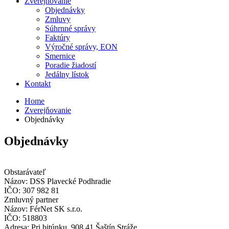
Zverejňovanie
Objednávky
Zmluvy
Súhrnné správy
Faktúry
Výročné správy, EON
Smernice
Poradie žiadostí
Jedálny lístok
Kontakt
Home
Zverejňovanie
Objednávky
Objednávky
Obstarávateľ
Názov:
DSS Plavecké Podhradie
IČO:
307 982 81
Zmluvný partner
Názov:
FérNet SK s.r.o.
IČO:
518803
Adresa:
Pri bitúnku, 908 41 Šaštín Stráže