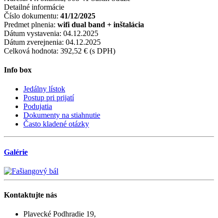
Detailné informácie
Číslo dokumentu:
41/12/2025
Predmet plnenia:
wifi dual band + inštalácia
Dátum vystavenia:
04.12.2025
Dátum zverejnenia:
04.12.2025
Celková hodnota:
392,52 € (s DPH)
Info box
Jedálny lístok
Postup pri prijatí
Podujatia
Dokumenty na stiahnutie
Často kladené otázky
Galérie
Kontaktujte
nás
Plavecké Podhradie 19,