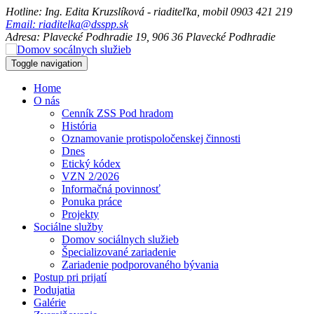
Hotline: Ing. Edita Kruzslíková - riaditeľka, mobil 0903 421 219
Email: riaditelka@dsspp.sk
Adresa: Plavecké Podhradie 19, 906 36 Plavecké Podhradie
Toggle navigation
Home
O nás
Cenník ZSS Pod hradom
História
Oznamovanie protispoločenskej činnosti
Dnes
Etický kódex
VZN 2/2026
Informačná povinnosť
Ponuka práce
Projekty
Sociálne služby
Domov sociálnych služieb
Špecializované zariadenie
Zariadenie podporovaného bývania
Postup pri prijatí
Podujatia
Galérie