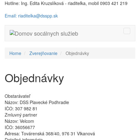
Hotline: Ing. Edita Kruzslíková - riaditeľka, mobil 0903 421 219
Email: riaditelka@dsspp.sk
Toggle
naviga
Home
Zverejňovanie
Objednávky
Objednávky
Obstarávateľ
Názov:
DSS Plavecké Podhradie
IČO:
307 982 81
Zmluvný partner
Názov:
Velcom
IČO:
36056677
Adresa:
Továrenská 368/40, 976 31 Vlkanová
Detailné informácie