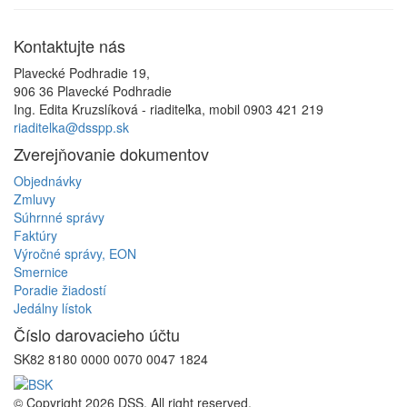
Kontaktujte
nás
Plavecké Podhradie 19,
906 36 Plavecké Podhradie
Ing. Edita Kruzslíková - riaditeľka, mobil 0903 421 219
riaditelka@dsspp.sk
Zverejňovanie
dokumentov
Objednávky
Zmluvy
Súhrnné správy
Faktúry
Výročné správy, EON
Smernice
Poradie žiadostí
Jedálny lístok
Číslo
darovacieho účtu
SK82 8180 0000 0070 0047 1824
© Copyright 2026 DSS. All right reserved.