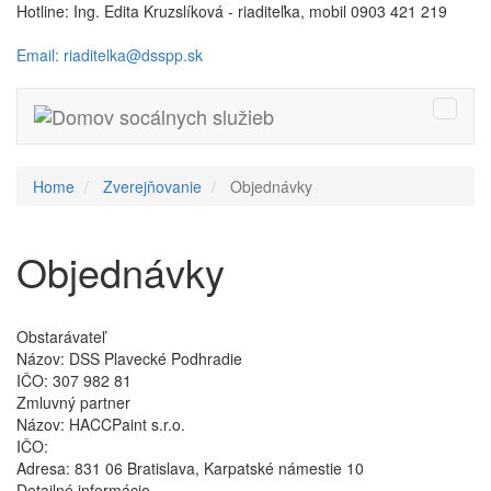
Hotline: Ing. Edita Kruzslíková - riaditeľka, mobil 0903 421 219
Email: riaditelka@dsspp.sk
Toggle
naviga
Home
Zverejňovanie
Objednávky
Objednávky
Obstarávateľ
Názov:
DSS Plavecké Podhradie
IČO:
307 982 81
Zmluvný partner
Názov:
HACCPaint s.r.o.
IČO:
Adresa:
831 06 Bratislava, Karpatské námestie 10
Detailné informácie