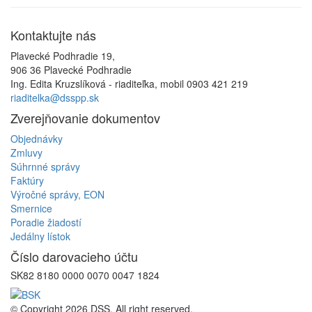
Kontaktujte
nás
Plavecké Podhradie 19,
906 36 Plavecké Podhradie
Ing. Edita Kruzslíková - riaditeľka, mobil 0903 421 219
riaditelka@dsspp.sk
Zverejňovanie
dokumentov
Objednávky
Zmluvy
Súhrnné správy
Faktúry
Výročné správy, EON
Smernice
Poradie žiadostí
Jedálny lístok
Číslo
darovacieho účtu
SK82 8180 0000 0070 0047 1824
© Copyright 2026 DSS. All right reserved.