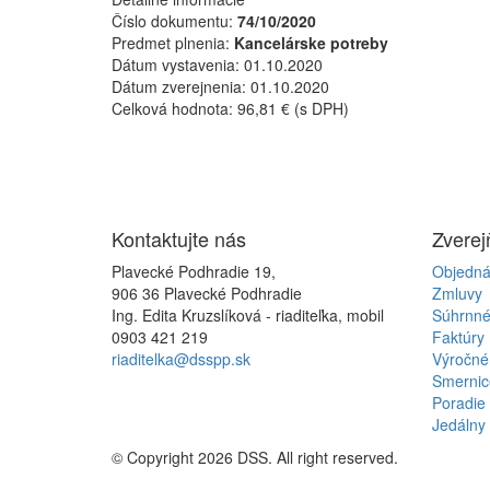
Číslo dokumentu:
74/10/2020
Predmet plnenia:
Kancelárske potreby
Dátum vystavenia:
01.10.2020
Dátum zverejnenia:
01.10.2020
Celková hodnota:
96,81 € (s DPH)
Kontaktujte
nás
Zvere
Plavecké Podhradie 19,
Objedná
906 36 Plavecké Podhradie
Zmluvy
Ing. Edita Kruzslíková - riaditeľka, mobil
Súhrnné
0903 421 219
Faktúry
riaditelka@dsspp.sk
Výročné
Smernic
Poradie 
Jedálny 
© Copyright 2026 DSS. All right reserved.