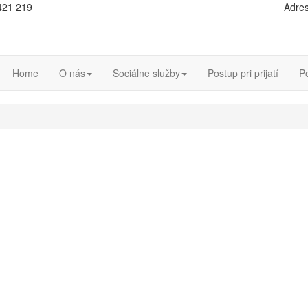
 421 219
Adres
Home
O nás
Sociálne služby
Postup pri prijatí
P