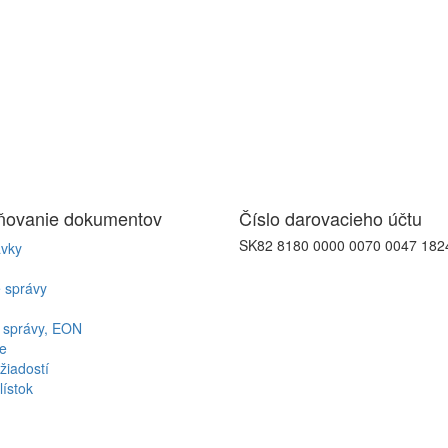
jňovanie
dokumentov
Číslo
darovacieho účtu
SK82 8180 0000 0070 0047 182
vky
 správy
 správy, EON
e
žiadostí
lístok