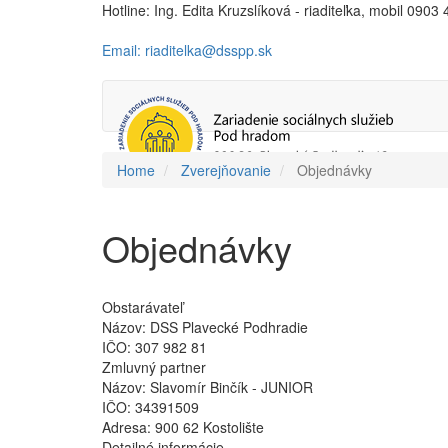
Hotline: Ing. Edita Kruzslíková - riaditeľka, mobil 0903
Email: riaditelka@dsspp.sk
Home
Zverejňovanie
Objednávky
Objednávky
Obstarávateľ
Názov:
DSS Plavecké Podhradie
IČO:
307 982 81
Zmluvný partner
Názov:
Slavomír Binčík - JUNIOR
IČO:
34391509
Adresa:
900 62 Kostolište
Detailné informácie