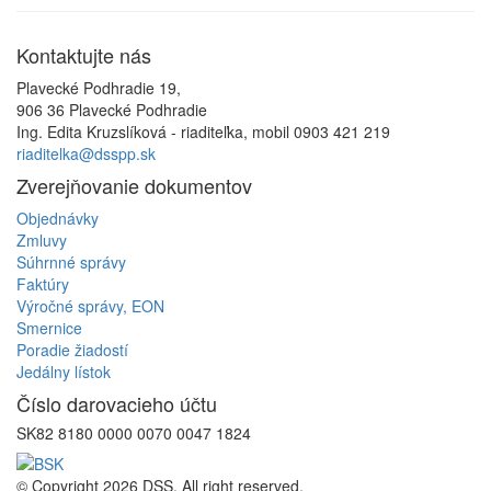
Kontaktujte
nás
Plavecké Podhradie 19,
906 36 Plavecké Podhradie
Ing. Edita Kruzslíková - riaditeľka, mobil 0903 421 219
riaditelka@dsspp.sk
Zverejňovanie
dokumentov
Objednávky
Zmluvy
Súhrnné správy
Faktúry
Výročné správy, EON
Smernice
Poradie žiadostí
Jedálny lístok
Číslo
darovacieho účtu
SK82 8180 0000 0070 0047 1824
© Copyright 2026 DSS. All right reserved.