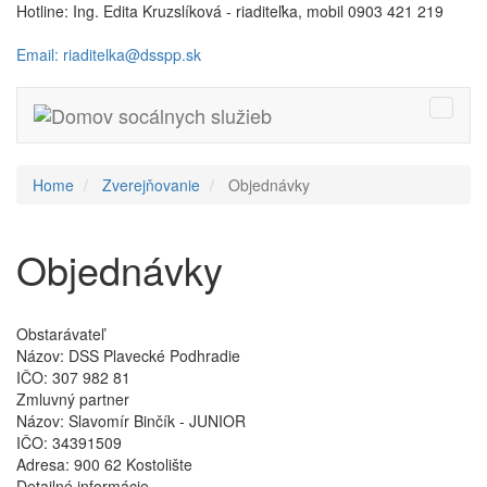
Hotline: Ing. Edita Kruzslíková - riaditeľka, mobil 0903 421 219
Email: riaditelka@dsspp.sk
Toggle
naviga
Home
Zverejňovanie
Objednávky
Objednávky
Obstarávateľ
Názov:
DSS Plavecké Podhradie
IČO:
307 982 81
Zmluvný partner
Názov:
Slavomír Binčík - JUNIOR
IČO:
34391509
Adresa:
900 62 Kostolište
Detailné informácie