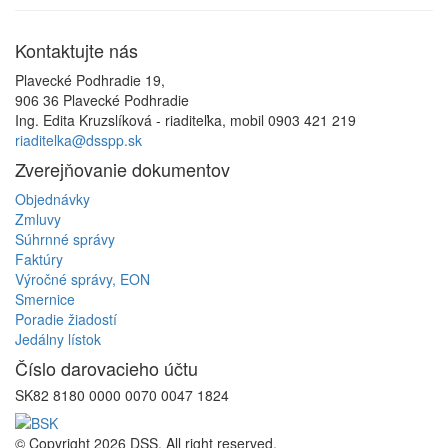
Kontaktujte
nás
Plavecké Podhradie 19,
906 36 Plavecké Podhradie
Ing. Edita Kruzslíková - riaditeľka, mobil 0903 421 219
riaditelka@dsspp.sk
Zverejňovanie
dokumentov
Objednávky
Zmluvy
Súhrnné správy
Faktúry
Výročné správy, EON
Smernice
Poradie žiadostí
Jedálny lístok
Číslo
darovacieho účtu
SK82 8180 0000 0070 0047 1824
© Copyright 2026 DSS. All right reserved.