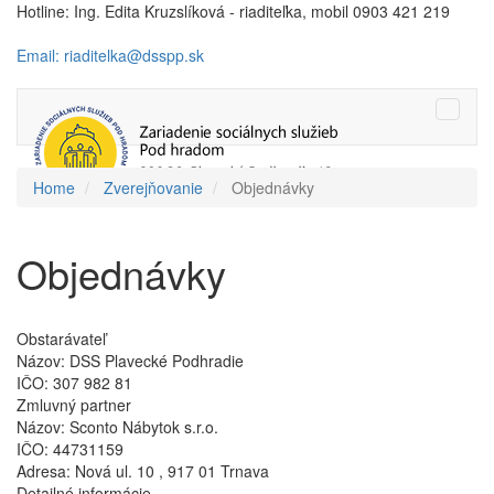
Hotline: Ing. Edita Kruzslíková - riaditeľka, mobil 0903 421 219
Email: riaditelka@dsspp.sk
Toggle
naviga
Home
Zverejňovanie
Objednávky
Objednávky
Obstarávateľ
Názov:
DSS Plavecké Podhradie
IČO:
307 982 81
Zmluvný partner
Názov:
Sconto Nábytok s.r.o.
IČO:
44731159
Adresa:
Nová ul. 10 , 917 01 Trnava
Detailné informácie