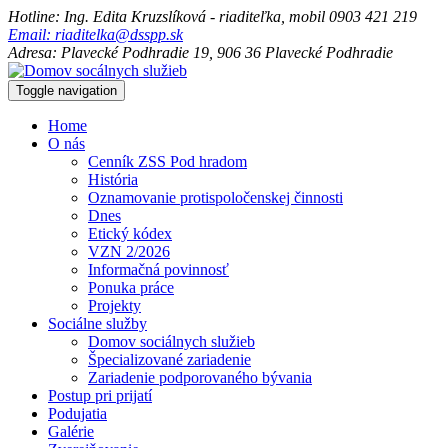
Hotline: Ing. Edita Kruzslíková - riaditeľka, mobil 0903 421 219
Email: riaditelka@dsspp.sk
Adresa: Plavecké Podhradie 19, 906 36 Plavecké Podhradie
Toggle navigation
Home
O nás
Cenník ZSS Pod hradom
História
Oznamovanie protispoločenskej činnosti
Dnes
Etický kódex
VZN 2/2026
Informačná povinnosť
Ponuka práce
Projekty
Sociálne služby
Domov sociálnych služieb
Špecializované zariadenie
Zariadenie podporovaného bývania
Postup pri prijatí
Podujatia
Galérie