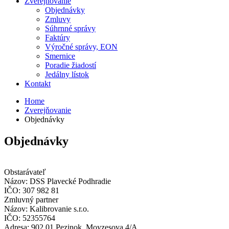
Zverejňovanie
Objednávky
Zmluvy
Súhrnné správy
Faktúry
Výročné správy, EON
Smernice
Poradie žiadostí
Jedálny lístok
Kontakt
Home
Zverejňovanie
Objednávky
Objednávky
Obstarávateľ
Názov:
DSS Plavecké Podhradie
IČO:
307 982 81
Zmluvný partner
Názov:
Kalibrovanie s.r.o.
IČO:
52355764
Adresa:
902 01 Pezinok, Moyzesova 4/A