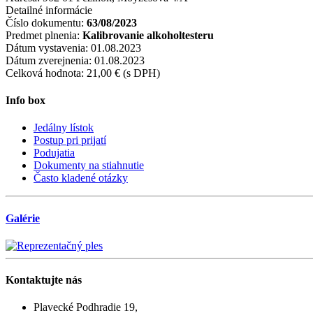
Detailné informácie
Číslo dokumentu:
63/08/2023
Predmet plnenia:
Kalibrovanie alkoholtesteru
Dátum vystavenia:
01.08.2023
Dátum zverejnenia:
01.08.2023
Celková hodnota:
21,00 € (s DPH)
Info box
Jedálny lístok
Postup pri prijatí
Podujatia
Dokumenty na stiahnutie
Často kladené otázky
Galérie
Kontaktujte
nás
Plavecké Podhradie 19,