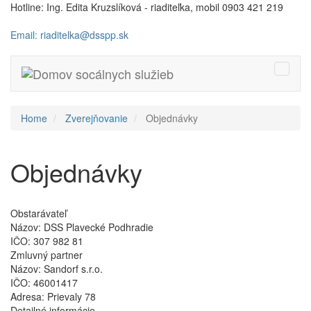
Hotline: Ing. Edita Kruzslíková - riaditeľka, mobil 0903 421 219
Email: riaditelka@dsspp.sk
Toggle
naviga
Home
Zverejňovanie
Objednávky
Objednávky
Obstarávateľ
Názov:
DSS Plavecké Podhradie
IČO:
307 982 81
Zmluvný partner
Názov:
Sandorf s.r.o.
IČO:
46001417
Adresa:
Prievaly 78
Detailné informácie