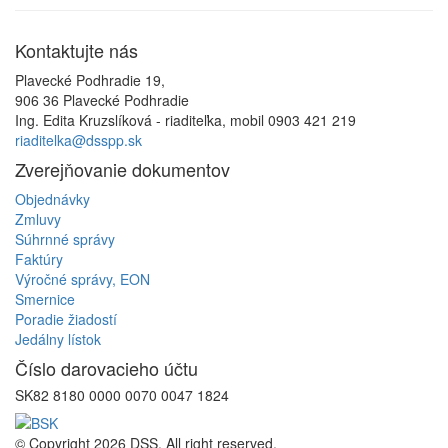
Kontaktujte
nás
Plavecké Podhradie 19,
906 36 Plavecké Podhradie
Ing. Edita Kruzslíková - riaditeľka, mobil 0903 421 219
riaditelka@dsspp.sk
Zverejňovanie
dokumentov
Objednávky
Zmluvy
Súhrnné správy
Faktúry
Výročné správy, EON
Smernice
Poradie žiadostí
Jedálny lístok
Číslo
darovacieho účtu
SK82 8180 0000 0070 0047 1824
© Copyright 2026 DSS. All right reserved.