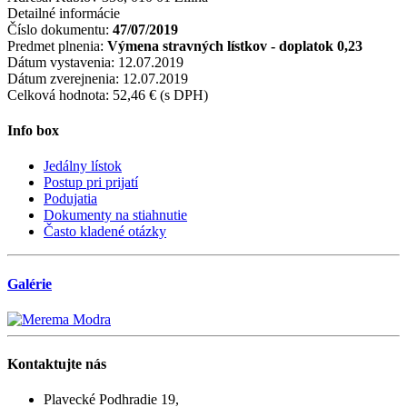
Detailné informácie
Číslo dokumentu:
47/07/2019
Predmet plnenia:
Výmena stravných lístkov - doplatok 0,23
Dátum vystavenia:
12.07.2019
Dátum zverejnenia:
12.07.2019
Celková hodnota:
52,46 € (s DPH)
Info box
Jedálny lístok
Postup pri prijatí
Podujatia
Dokumenty na stiahnutie
Často kladené otázky
Galérie
Kontaktujte
nás
Plavecké Podhradie 19,