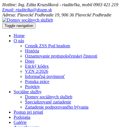
Hotline: Ing. Edita Kruzslíková - riaditeľka, mobil 0903 421 219
Email: riaditelka@dsspp.sk
Adresa: Plavecké Podhradie 19, 906 36 Plavecké Podhradie
Toggle navigation
Home
O nás
Cenník ZSS Pod hradom
História
Oznamovanie protispoločenskej činnosti
Dnes
Etický kódex
VZN 2/2026
Informačná povinnosť
Ponuka práce
Projekty
Sociálne služby
Domov sociálnych služieb
Špecializované zariadenie
Zariadenie podporovaného bývania
Postup pri prijatí
Podujatia
Galérie