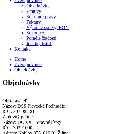
Zverejňovanie
Objednávky
Zmluvy
Súhrnné správy
Faktúry
Výročné správy, EON
Smernice
Poradie žiadostí
Jedálny lístok
Kontakt
Home
Zverejňovanie
Objednávky
Objednávky
Obstarávateľ
Názov:
DSS Plavecké Podhradie
IČO:
307 982 81
Zmluvný partner
Názov:
DOXX - Stravné lístky
IČO:
36391000
Adresa:
Káblov 356, 010 01 Žilina