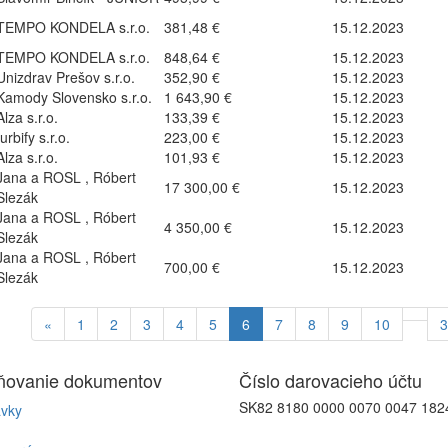
TEMPO KONDELA s.r.o.
381,48 €
15.12.2023
TEMPO KONDELA s.r.o.
848,64 €
15.12.2023
Unizdrav Prešov s.r.o.
352,90 €
15.12.2023
Kamody Slovensko s.r.o.
1 643,90 €
15.12.2023
Alza s.r.o.
133,39 €
15.12.2023
furbify s.r.o.
223,00 €
15.12.2023
Alza s.r.o.
101,93 €
15.12.2023
Jana a ROSL , Róbert
17 300,00 €
15.12.2023
Slezák
Jana a ROSL , Róbert
4 350,00 €
15.12.2023
Slezák
Jana a ROSL , Róbert
700,00 €
15.12.2023
Slezák
«
1
2
3
4
5
6
7
8
9
10
3
jňovanie
dokumentov
Číslo
darovacieho účtu
SK82 8180 0000 0070 0047 182
vky