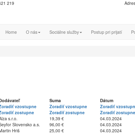
 421 219
Adres
Home
O nás
Sociálne služby
Postup pri prijatí
P
Dodávateľ
Suma
Dátum
Zoradiť vzostupne
Zoradiť vzostupne
Zoradiť vzostup
Zoradiť zostupne
Zoradiť zostupne
Zoradiť zostupn
Alza s.r.o.
19,39 €
04.03.2024
Seyfor Slovensko a.s.
96,00 €
04.03.2024
Martin Hriš
25,00 €
04.03.2024