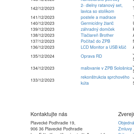
2- dielny ratanový set,
142/12/2023
lavica so stolíkom
141/12/2023
postele a madrace
140/12/2023
Germicídny žiarič
139/12/2023
záhradný domček
138/12/2023
Tlačiareň Brother
137/12/2023
Počítač do ZPB
136/12/2023
LCD Monitor a USB kľúč
135/12/2024
Oprava RD
134/12/2023
maľovanie v ZPB Sološnica
rekonštrukcia sprchového
133/12/2023
kúta
Kontaktujte
nás
Zvere
Plavecké Podhradie 19,
Objedná
906 36 Plavecké Podhradie
Zmluvy