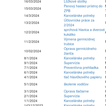
16/03/2024
Lôžkové stolíky
Penový hasiaci prístroj do
15/03/2024
ZPB
14/3/2024
Kancelárske potreby
Účtovnícke práce za
13/2/2024
2/2024
sprchová hlavica a dverové
12/2/2024
kukátko
Výmena germicídnej
11/2/2024
trubice
Oprava germicídneho
10/02/2024
žiariča
8/1/2024
Kancelárske potreby
9/1/2024
Supervízia
7/1/2024
Preventívna prehliadka
6/1/2024
Kancelárske potreby
4/1/2024
tlač hlavičkového papieru
5/1/2024
školenie vodičov
3/1/2024
Oprava tlačiarne
2/1/2024
Supervízia
1/1/2024
Kancelárske potreby
143/12/2023
Kancelárske potreby