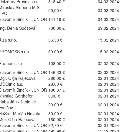
Unizdrav Prešov s.r.o.
318,40 €
04.03.2024
Miroslav Sloboda M.S. -
50,00 €
04.03.2024
TPO
Slavomír Binčík - JUNIOR
141,19 €
04.03.2024
Ing. Denia Šoósová
700,00 €
29.02.2024
Alza s.r.o.
36,38 €
15.02.2024
PROMOSS s.r.o.
60,00 €
15.02.2024
Promos s.r. o.
108,00 €
02.02.2024
Slavomír Binčík - JUNIOR
146,33 €
02.02.2024
Mgr. Oľga Rajecová
280,00 €
02.01.2024
MDClinic a.s.
28,00 €
02.01.2024
Slavomír Binčík - JUNIOR
180,37 €
02.01.2024
Knihtlač Gerthofer
0,00 €
02.01.2024
Haba Ján - školenie
20,00 €
02.01.2024
vodičov
HaSo - Marián Novota
80,00 €
02.01.2024
Mgr. Oľga Rajecová
160,00 €
02.01.2024
Slavomír Binčík - JUNIOR
92,70 €
02.01.2024
Slavomír Binčík - JUNIOR
495,99 €
15.12.2023