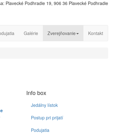
a: Plavecké Podhradie 19, 906 36 Plavecké Podhradie
odujatia
Galérie
Zverejňovanie
Kontakt
Info box
Jedálny lístok
ne
e
Postup pri prijatí
Podujatia