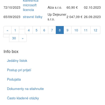
klávesnica
microsoft
72/10/2023
Alza s.r.o.
60,90 €
02.10.2023
licencia
Up Dejeuner
65/09/2023
stravné lístky
2 047,09 €
26.09.2023
s.r.o.
«
1
4
5
6
7
8
9
10
11
12
30
»
Info box
Jedálny lístok
Postup pri prijatí
Podujatia
Dokumenty na stiahnutie
Často kladené otázky