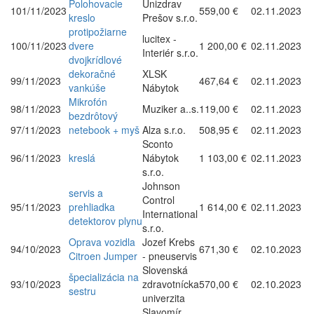
Polohovacie
Unizdrav
101/11/2023
559,00 €
02.11.2023
kreslo
Prešov s.r.o.
protipožiarne
lucitex -
100/11/2023
dvere
1 200,00 €
02.11.2023
Interiér s.r.o.
dvojkrídlové
dekoračné
XLSK
99/11/2023
467,64 €
02.11.2023
vankúše
Nábytok
Mikrofón
98/11/2023
Muziker a..s.
119,00 €
02.11.2023
bezdrôtový
97/11/2023
netebook + myš
Alza s.r.o.
508,95 €
02.11.2023
Sconto
96/11/2023
kreslá
Nábytok
1 103,00 €
02.11.2023
s.r.o.
Johnson
servis a
Control
95/11/2023
prehliadka
1 614,00 €
02.11.2023
International
detektorov plynu
s.r.o.
Oprava vozidla
Jozef Krebs
94/10/2023
671,30 €
02.10.2023
Citroen Jumper
- pneuservis
Slovenská
špecializácia na
93/10/2023
zdravotnícka
570,00 €
02.10.2023
sestru
univerzita
Slavomír