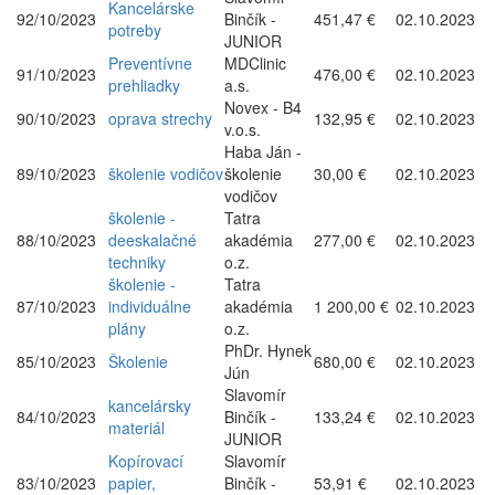
Kancelárske
92/10/2023
Binčík -
451,47 €
02.10.2023
potreby
JUNIOR
Preventívne
MDClinic
91/10/2023
476,00 €
02.10.2023
prehliadky
a.s.
Novex - B4
90/10/2023
oprava strechy
132,95 €
02.10.2023
v.o.s.
Haba Ján -
89/10/2023
školenie vodičov
školenie
30,00 €
02.10.2023
vodičov
školenie -
Tatra
88/10/2023
deeskalačné
akadémia
277,00 €
02.10.2023
techniky
o.z.
školenie -
Tatra
87/10/2023
individuálne
akadémia
1 200,00 €
02.10.2023
plány
o.z.
PhDr. Hynek
85/10/2023
Školenie
680,00 €
02.10.2023
Jún
Slavomír
kancelársky
84/10/2023
Binčík -
133,24 €
02.10.2023
materiál
JUNIOR
Kopírovací
Slavomír
83/10/2023
papier,
Binčík -
53,91 €
02.10.2023