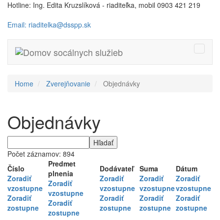
Hotline: Ing. Edita Kruzslíková - riaditeľka, mobil 0903 421 219
Email: riaditelka@dsspp.sk
Toggle
naviga
Home
Zverejňovanie
Objednávky
Objednávky
Počet záznamov: 894
Predmet
Číslo
Dodávateľ
Suma
Dátum
plnenia
Zoradiť
Zoradiť
Zoradiť
Zoradiť
Zoradiť
vzostupne
vzostupne
vzostupne
vzostupne
vzostupne
Zoradiť
Zoradiť
Zoradiť
Zoradiť
Zoradiť
zostupne
zostupne
zostupne
zostupne
zostupne