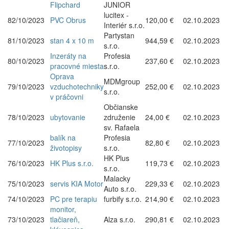
Flipchard
JUNIOR
lucitex -
82/10/2023
PVC Obrus
120,00 €
02.10.2023
Interiér s.r.o.
Partystan
81/10/2023
stan 4 x 10 m
944,59 €
02.10.2023
s.r.o.
Inzeráty na
Profesia
80/10/2023
237,60 €
02.10.2023
pracovné miesta
s.r.o.
Oprava
MDMgroup
79/10/2023
vzduchotechniky
252,00 €
02.10.2023
s.r.o.
v práčovni
Občianske
78/10/2023
ubytovanie
združenie
24,00 €
02.10.2023
sv. Rafaela
balík na
Profesia
77/10/2023
82,80 €
02.10.2023
životopisy
s.r.o.
HK Plus
76/10/2023
HK Plus s.r.o.
119,73 €
02.10.2023
s.r.o.
Malacky
75/10/2023
servis KIA Motor
229,33 €
02.10.2023
Auto s.r.o.
74/10/2023
PC pre terapiu
furbify s.r.o.
214,90 €
02.10.2023
monitor,
73/10/2023
tlačiareň,
Alza s.r.o.
290,81 €
02.10.2023